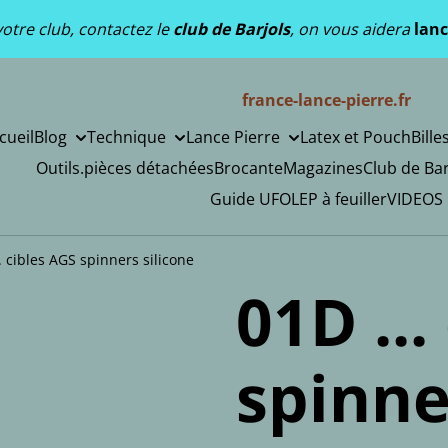
otre club, contactez le
club de Barjols
, on vous aidera
lanc
france-lance-pierre.fr
cueil
Blog
Technique
Lance Pierre
Latex et Pouch
Bille
Outils.pièces détachées
Brocante
Magazines
Club de Bar
Guide UFOLEP à feuiller
VIDEOS
. cibles AGS spinners silicone
01D ...
spinne