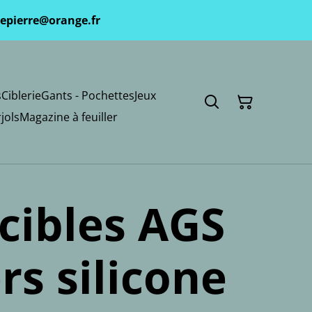
epierre@orange.fr
s
Ciblerie
Gants - Pochettes
Jeux
jols
Magazine à feuiller
 cibles AGS
rs silicone