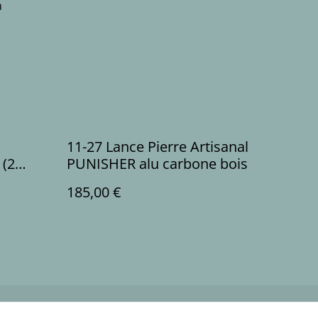
m
11-27 Lance Pierre Artisanal
 (2
PUNISHER alu carbone bois
185,00 €