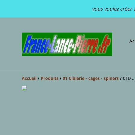
vous voulez créer v
Ac
Accueil
/
Produits
/
01 Ciblerie - cages - spiners
/
01D ..