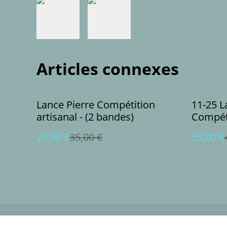
Articles connexes
%
%
Lance Pierre Compétition
11-25 L
artisanal - (2 bandes)
Compéti
bandes
25,00 €
35,00 €
35,00 €