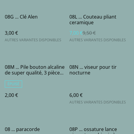
%
08G ... Clé Alen
08L ... Couteau pliant
ceramique
3,00 €
7,00 €
9,50 €
AUTRES VARIANTES DISPONIBLES
AUTRES VARIANTES DISPONIBLES
08M ... Pile bouton alcaline
08N ... viseur pour tir
de super qualité, 3 pièces,
nocturne
AG3, 3X, LR41, 4.5V, pour
viseurs laser et nocturne
ÉPUISÉ
2,00 €
6,00 €
AUTRES VARIANTES DISPONIBLES
08 ... paracorde
08P ... ossature lance