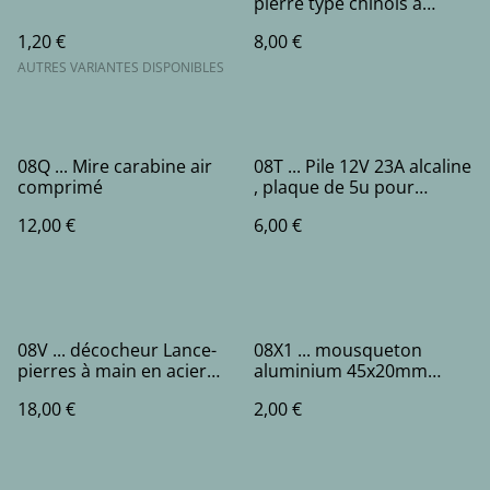
pierre type chinois à
habiller en bois ou résine
1,20 €
8,00 €
AUTRES VARIANTES DISPONIBLES
08Q ... Mire carabine air
08T ... Pile 12V 23A alcaline
comprimé
, plaque de 5u pour
télécommandes des cibles
12,00 €
6,00 €
AGS
08V ... décocheur Lance-
08X1 ... mousqueton
pierres à main en acier
aluminium 45x20mm
inoxydable, poignée
3,5mm
18,00 €
2,00 €
libération, tir poisson