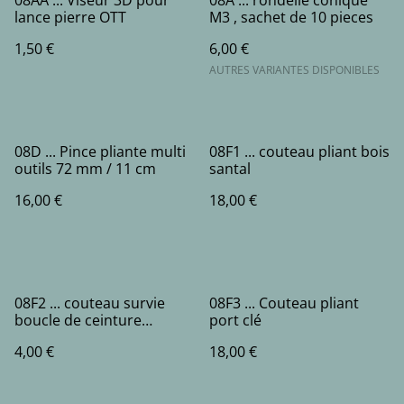
08AA ... Viseur 3D pour
08A ... rondelle conique
lance pierre OTT
M3 , sachet de 10 pieces
1,50 €
6,00 €
AUTRES VARIANTES DISPONIBLES
08D ... Pince pliante multi
08F1 ... couteau pliant bois
outils 72 mm / 11 cm
santal
16,00 €
18,00 €
08F2 ... couteau survie
08F3 ... Couteau pliant
boucle de ceinture
port clé
boussole
4,00 €
18,00 €