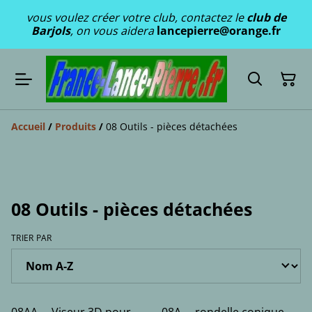
vous voulez créer votre club, contactez le
club de
Barjols
, on vous aidera
lancepierre@orange.fr
Accueil
/
Produits
/
08 Outils - pièces détachées
08 Outils - pièces détachées
TRIER PAR