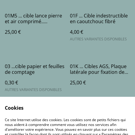
01M5 ... cible lance pierre
01F ... Cible indestructible
et air comprimé..
en caoutchouc fibré
automatique sans
25,00 €
4,00 €
électricité
AUTRES VARIANTES DISPONIBLES
03 ...cible papier et feuilles
01K ... Cibles AGS, Plaque
de comptage
latérale pour fixation des
double rideaux . Droite et
0,30 €
25,00 €
gauche
AUTRES VARIANTES DISPONIBLES
Cookies
Ce site Internet utilise des cookies. Les cookies sont de petits fichiers qui
nous aident à comprendre comment vous utilisez nos services afin
d'améliorer votre expérience. Vous pouvez en savoir plus sur ces cookies
et contrôler la façon dont ils sont utilisés en cliquant sur « Paramètres des