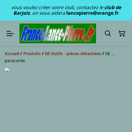
vous voulez créer votre club, contactez le
club de
Barjols
, on vous aidera
lancepierre@orange.fr
Accueil
/
Produits
/
08 Outils - pièces détachées
/
08 ...
paracorde