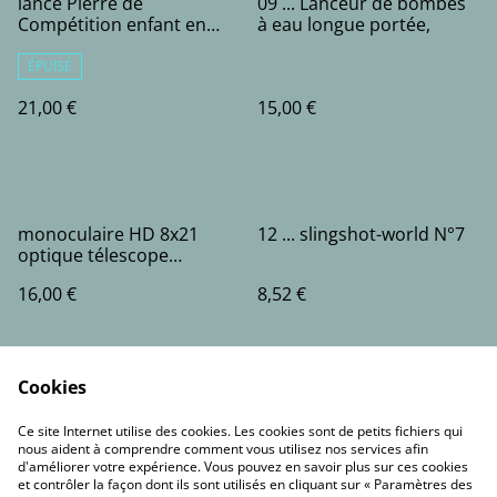
lance Pierre de
09 ... Lanceur de bombes
Compétition enfant en
à eau longue portée,
Résine type USA
ÉPUISÉ
21,00 €
15,00 €
monoculaire HD 8x21
12 ... slingshot-world N°7
optique télescope
étanche BAK4 vision de
16,00 €
8,52 €
nuit Randonnée Camping
Cookies
Ce site Internet utilise des cookies. Les cookies sont de petits fichiers qui
nous aident à comprendre comment vous utilisez nos services afin
d'améliorer votre expérience. Vous pouvez en savoir plus sur ces cookies
et contrôler la façon dont ils sont utilisés en cliquant sur « Paramètres des