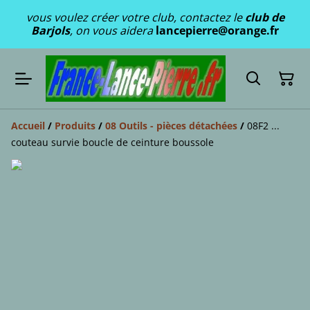
vous voulez créer votre club, contactez le
club de
Barjols
, on vous aidera
lancepierre@orange.fr
Accueil
/
Produits
/
08 Outils - pièces détachées
/
08F2 ...
couteau survie boucle de ceinture boussole