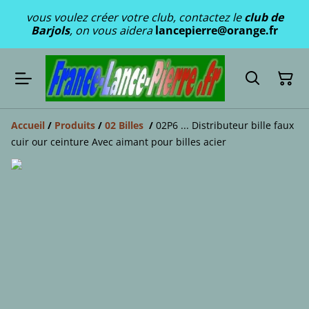
vous voulez créer votre club, contactez le
club de
Barjols
, on vous aidera
lancepierre@orange.fr
Accueil
/
Produits
/
02 Billes
/
02P6 ... Distributeur bille faux
cuir our ceinture Avec aimant pour billes acier