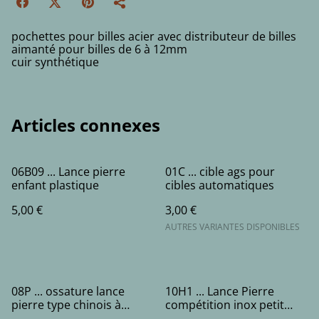
pochettes pour billes acier avec distributeur de billes
aimanté pour billes de 6 à 12mm
cuir synthétique
Articles connexes
06B09 ... Lance pierre
01C ... cible ags pour
enfant plastique
cibles automatiques
5,00 €
3,00 €
AUTRES VARIANTES DISPONIBLES
08P ... ossature lance
10H1 ... Lance Pierre
pierre type chinois à
compétition inox petit
habiller en bois ou résine
style chinois - (2 bandes)