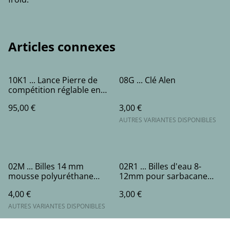
Articles connexes
10K1 ... Lance Pierre de
08G ... Clé Alen
compétition réglable en
acier inoxydable - (2
95,00 €
3,00 €
bandes)
AUTRES VARIANTES DISPONIBLES
02M ... Billes 14 mm
02R1 ... Billes d'eau 8-
mousse polyuréthane
12mm pour sarbacane
jaune pour lance pierre
enfants - 2500 billes -
4,00 €
3,00 €
enfant et cibles fléchettes
multicolore
connectées
AUTRES VARIANTES DISPONIBLES