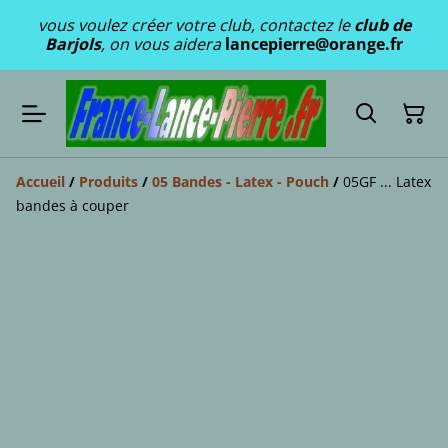
vous voulez créer votre club, contactez le
club de
Barjols
, on vous aidera
lancepierre@orange.fr
Accueil
/
Produits
/
05 Bandes - Latex - Pouch
/
05GF ... Latex
bandes à couper