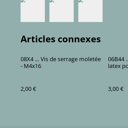
Articles connexes
08X4 ... Vis de serrage moletée
06B44 .
- M4x16
latex p
(8+7+6
2,00 €
3,00 €