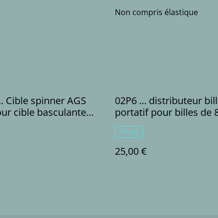
Non compris élastique
.. Cible spinner AGS
02P6 ... distributeur bille
our cible basculante
portatif pour billes d
+5+4cm)
ÉPUISÉ
25,00 €