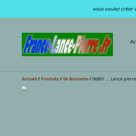
vous voulez créer v
Ac
Accueil
/
Produits
/
06 Brocante
/
06B01 ... Lance pierre