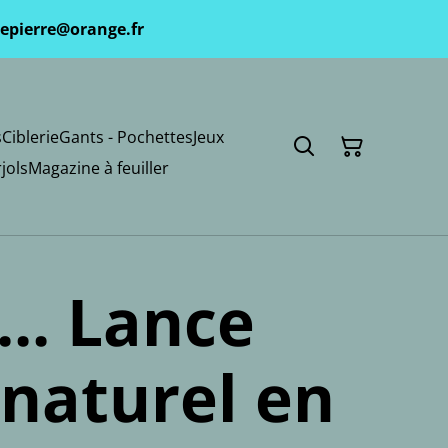
epierre@orange.fr
s
Ciblerie
Gants - Pochettes
Jeux
jols
Magazine à feuiller
... Lance
 naturel en