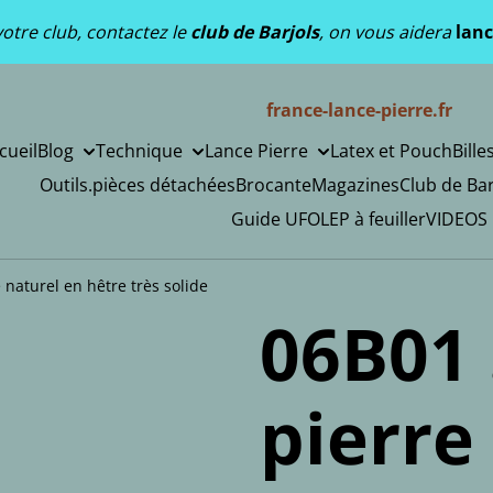
otre club, contactez le
club de Barjols
, on vous aidera
lanc
france-lance-pierre.fr
cueil
Blog
Technique
Lance Pierre
Latex et Pouch
Bille
Outils.pièces détachées
Brocante
Magazines
Club de Bar
Guide UFOLEP à feuiller
VIDEOS
 naturel en hêtre très solide
06B01 
pierre