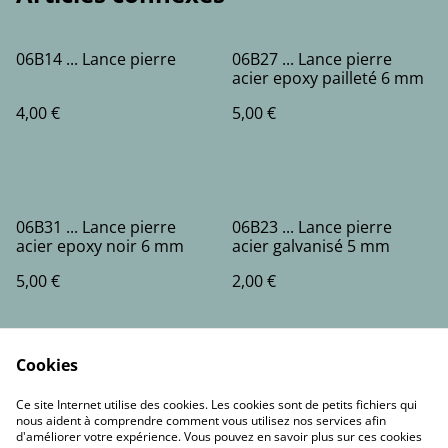
06B14 ... Lance pierre
06B27 ... Lance pierre
acier epoxy pailleté 6 mm
4,00 €
5,00 €
06B31 ... Lance pierre
06B23 ... Lance pierre
acier epoxy noir 6 mm
acier galvanisé 5 mm
5,00 €
2,00 €
Cookies
Ce site Internet utilise des cookies. Les cookies sont de petits fichiers qui
nous aident à comprendre comment vous utilisez nos services afin
d'améliorer votre expérience. Vous pouvez en savoir plus sur ces cookies