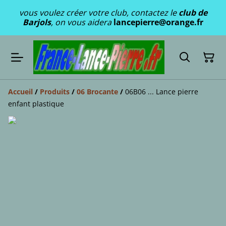
vous voulez créer votre club, contactez le
club de
Barjols
, on vous aidera
lancepierre@orange.fr
Accueil
/
Produits
/
06 Brocante
/
06B06 ... Lance pierre
enfant plastique