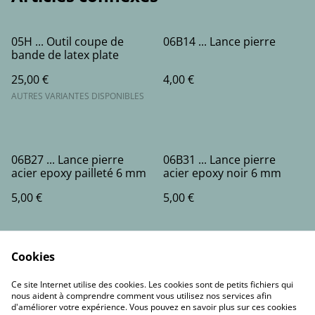
05H ... Outil coupe de
06B14 ... Lance pierre
bande de latex plate
25,00 €
4,00 €
AUTRES VARIANTES DISPONIBLES
06B27 ... Lance pierre
06B31 ... Lance pierre
acier epoxy pailleté 6 mm
acier epoxy noir 6 mm
5,00 €
5,00 €
Cookies
Ce site Internet utilise des cookies. Les cookies sont de petits fichiers qui
nous aident à comprendre comment vous utilisez nos services afin
d'améliorer votre expérience. Vous pouvez en savoir plus sur ces cookies