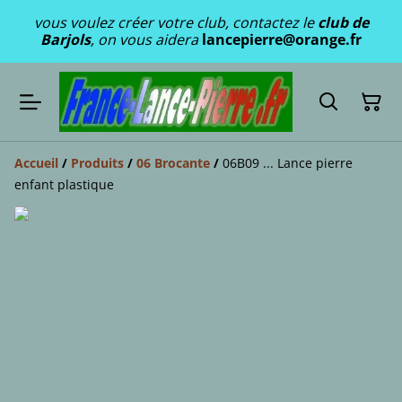
vous voulez créer votre club, contactez le
club de
Barjols
, on vous aidera
lancepierre@orange.fr
Accueil
/
Produits
/
06 Brocante
/
06B09 ... Lance pierre
enfant plastique