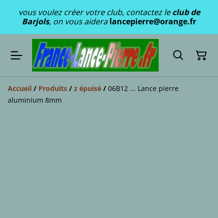
vous voulez créer votre club, contactez le
club de
Barjols
, on vous aidera
lancepierre@orange.fr
Accueil
/
Produits
/
z épuisé
/
06B12 ... Lance pierre
aluminium 8mm