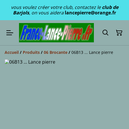
vous voulez créer votre club, contactez le
club de
Barjols
, on vous aidera
lancepierre@orange.fr
Accueil
/
Produits
/
06 Brocante
/
06B13 ... Lance pierre