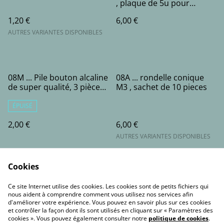
, plaque de 5u pour
télécommandes des cibles
1,20 €
6,00 €
AGS
AUTRES VARIANTES DISPONIBLES
08M ... Pile bouton alcaline
08A ... rondelle conique
de super qualité, 3 pièces,
M3 , sachet de 10 pieces
AG3, 3X, LR41, 4.5V, pour
viseurs laser et nocturne
ÉPUISÉ
2,00 €
6,00 €
AUTRES VARIANTES DISPONIBLES
Cookies
Ce site Internet utilise des cookies. Les cookies sont de petits fichiers qui
nous aident à comprendre comment vous utilisez nos services afin
d'améliorer votre expérience. Vous pouvez en savoir plus sur ces cookies
et contrôler la façon dont ils sont utilisés en cliquant sur « Paramètres des
Contact Us
Legal Terms
cookies ». Vous pouvez également consulter notre
politique de cookies
.