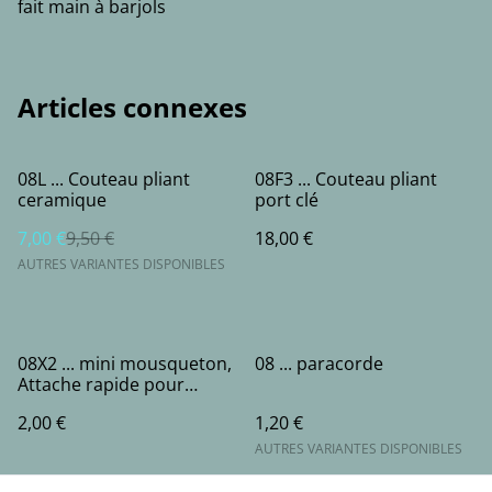
fait main à barjols
Articles connexes
%
08L ... Couteau pliant
08F3 ... Couteau pliant
ceramique
port clé
7,00 €
9,50 €
18,00 €
AUTRES VARIANTES DISPONIBLES
08X2 ... mini mousqueton,
08 ... paracorde
Attache rapide pour
paracorde - 3cm
2,00 €
1,20 €
AUTRES VARIANTES DISPONIBLES