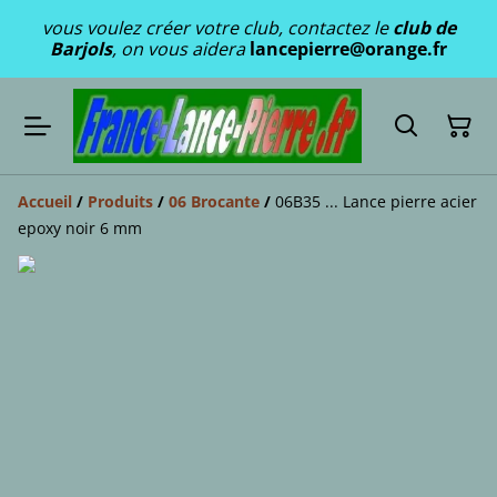
vous voulez créer votre club, contactez le
club de
Barjols
, on vous aidera
lancepierre@orange.fr
Accueil
/
Produits
/
06 Brocante
/
06B35 ... Lance pierre acier
epoxy noir 6 mm