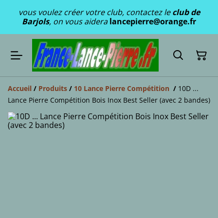
vous voulez créer votre club, contactez le
club de
Barjols
, on vous aidera
lancepierre@orange.fr
Accueil
/
Produits
/
10 Lance Pierre Compétition
/
10D ...
Lance Pierre Compétition Bois Inox Best Seller (avec 2 bandes)