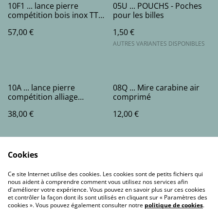
10F1 ... lance pierre
05U ... POUCHS - Poches
compétition bois inox TTF
pour les billes
- (1 bande)
57,00 €
1,50 €
AUTRES VARIANTES DISPONIBLES
10A ... lance pierre
08Q ... Mire carabine air
compétition alliage
comprimé
inoxydable - poignée
38,00 €
12,00 €
gomme imitation bois (1
bande) - laser de visée
Cookies
Ce site Internet utilise des cookies. Les cookies sont de petits fichiers qui
nous aident à comprendre comment vous utilisez nos services afin
d'améliorer votre expérience. Vous pouvez en savoir plus sur ces cookies
et contrôler la façon dont ils sont utilisés en cliquant sur « Paramètres des
Contact Us
Legal Terms
cookies ». Vous pouvez également consulter notre
politique de cookies
.
Privacy Policy
Cookie Policy