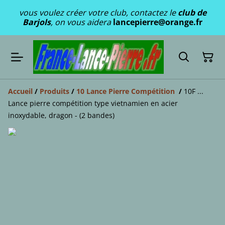
vous voulez créer votre club, contactez le
club de
Barjols
, on vous aidera
lancepierre@orange.fr
Accueil
/
Produits
/
10 Lance Pierre Compétition
/
10F ...
Lance pierre compétition type vietnamien en acier
inoxydable, dragon - (2 bandes)