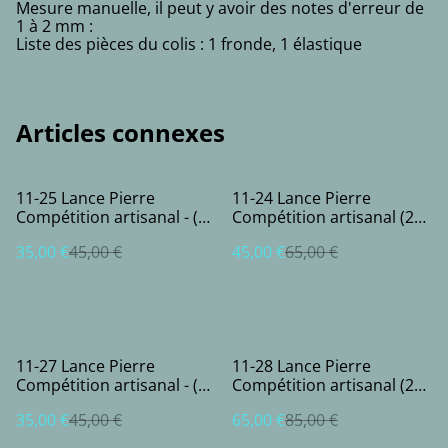
Mesure manuelle, il peut y avoir des notes d'erreur de
1 à 2 mm :
Liste des pièces du colis : 1 fronde, 1 élastique
Articles connexes
%
%
11-25 Lance Pierre
11-24 Lance Pierre
Compétition artisanal - (2
Compétition artisanal (2
bandes)
bandes)
35,00 €
45,00 €
45,00 €
65,00 €
%
%
11-27 Lance Pierre
11-28 Lance Pierre
Compétition artisanal - (2
Compétition artisanal (2
bandes)
bandes)
35,00 €
45,00 €
65,00 €
85,00 €