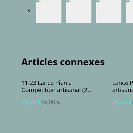
Articles connexes
%
%
11-23 Lance Pierre
Lance P
Compétition artisanal (2
artisana
bandes)
35,00 €
45,00 €
25,00 €