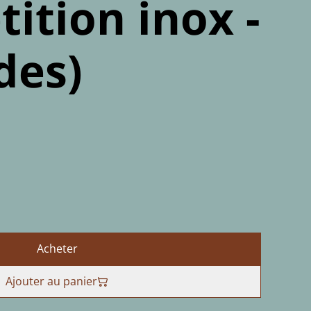
ition inox -
des)
Acheter
Ajouter au panier