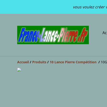
vous voulez créer v
Ac
Accueil
/
Produits
/
10 Lance Pierre Compétition
/
10G