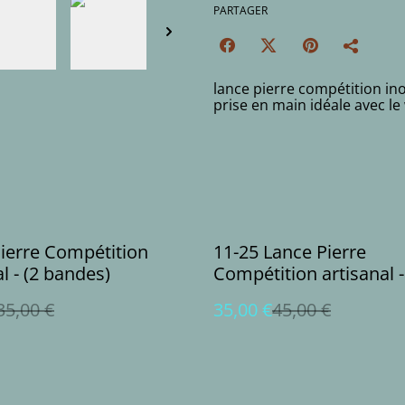
PARTAGER
lance pierre compétition in
prise en main idéale avec le
%
ierre Compétition
11-25 Lance Pierre
l - (2 bandes)
Compétition artisanal -
bandes)
35,00 €
35,00 €
45,00 €