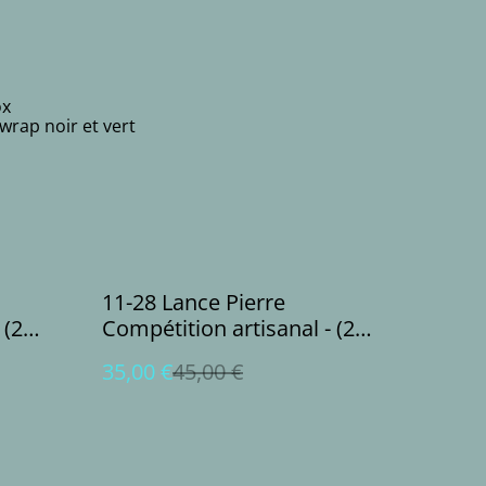
ox
 wrap noir et vert
%
11-28 Lance Pierre
 (2
Compétition artisanal - (2
bandes)
35,00 €
45,00 €