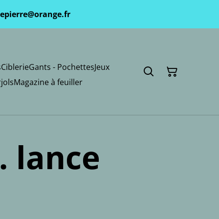
epierre@orange.fr
s
Ciblerie
Gants - Pochettes
Jeux
jols
Magazine à feuiller
. lance