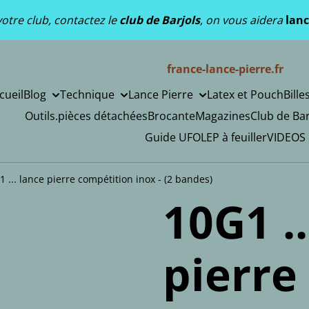
otre club, contactez le
club de Barjols
, on vous aidera
lanc
france-lance-pierre.fr
cueil
Blog
Technique
Lance Pierre
Latex et Pouch
Bille
Outils.pièces détachées
Brocante
Magazines
Club de Bar
Guide UFOLEP à feuiller
VIDEOS
1 ... lance pierre compétition inox - (2 bandes)
10G1 ..
pierre