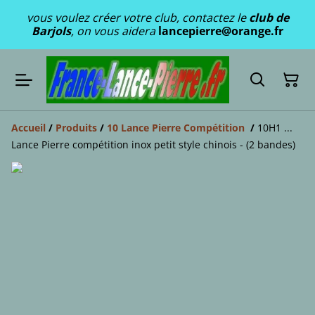
vous voulez créer votre club, contactez le
club de
Barjols
, on vous aidera
lancepierre@orange.fr
Accueil
/
Produits
/
10 Lance Pierre Compétition
/
10H1 ...
Lance Pierre compétition inox petit style chinois - (2 bandes)