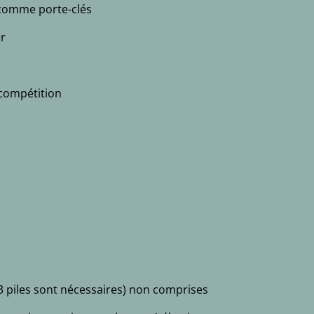
e comme porte-clés
er
 compétition
(3 piles sont nécessaires) non comprises