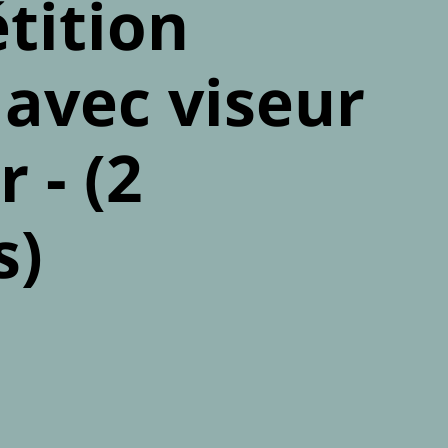
tition
 avec viseur
r - (2
s)