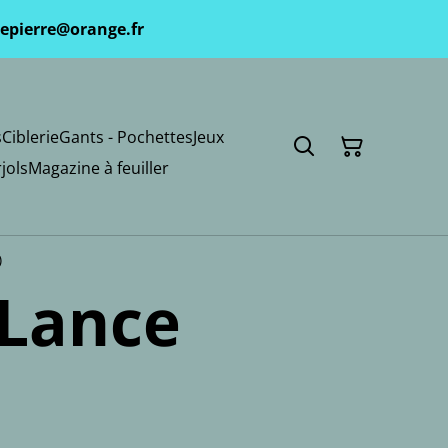
epierre@orange.fr
s
Ciblerie
Gants - Pochettes
Jeux
jols
Magazine à feuiller
)
 Lance