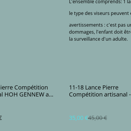
L'ensemble comprends: 1 lanc
le type des viseurs peuvent 
avertissements : c'est pas u
dommages, l'enfant doit êt
la surveillance d'un adulte.
%
ierre Compétition
11-18 Lance Pierre
nal HOH GENNEW a
Compétition artisanal -
nce - (2 bandes)
bandes)
€
35,00 €
45,00 €