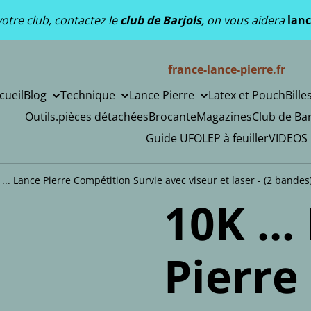
otre club, contactez le
club de Barjols
, on vous aidera
lanc
france-lance-pierre.fr
cueil
Blog
Technique
Lance Pierre
Latex et Pouch
Bille
Outils.pièces détachées
Brocante
Magazines
Club de Bar
Guide UFOLEP à feuiller
VIDEOS
 ... Lance Pierre Compétition Survie avec viseur et laser - (2 bandes
10K ...
Pierre