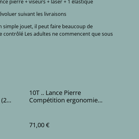
e pierre + viseurs + laser + 1 élastique
évoluer suivant les livraisons
n simple jouet, il peut faire beaucoup de
re contrôlé Les adultes ne commencent que sous
10T .. Lance Pierre
 (2
Compétition ergonomie
tianpeng (1 bande)
71,00 €