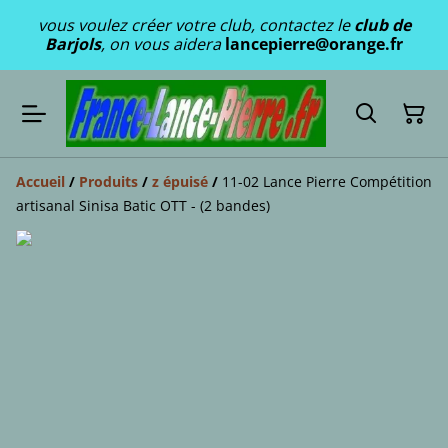
vous voulez créer votre club, contactez le
club de
Barjols
, on vous aidera
lancepierre@orange.fr
Accueil
/
Produits
/
z épuisé
/
11-02 Lance Pierre Compétition
artisanal Sinisa Batic OTT - (2 bandes)