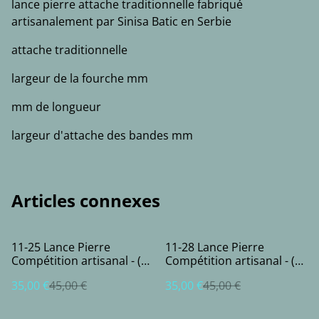
lance pierre attache traditionnelle fabriqué
artisanalement par Sinisa Batic en Serbie
attache traditionnelle
largeur de la fourche mm
mm de longueur
largeur d'attache des bandes mm
Articles connexes
%
%
11-25 Lance Pierre
11-28 Lance Pierre
Compétition artisanal - (2
Compétition artisanal - (2
bandes)
bandes)
35,00 €
45,00 €
35,00 €
45,00 €