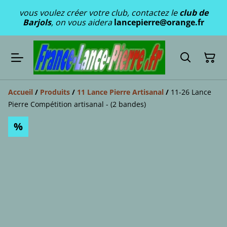
vous voulez créer votre club, contactez le
club de
Barjols
, on vous aidera
lancepierre@orange.fr
Accueil
/
Produits
/
11 Lance Pierre Artisanal
/
11-26 Lance
Pierre Compétition artisanal - (2 bandes)
%