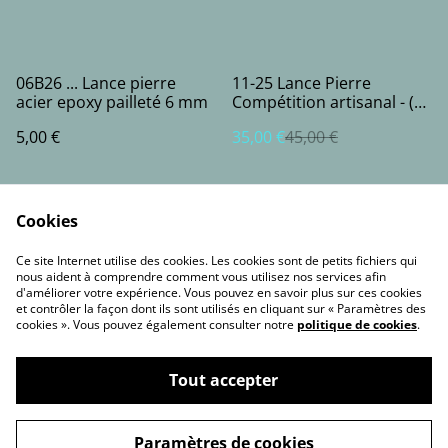
%
06B26 ... Lance pierre
11-25 Lance Pierre
acier epoxy pailleté 6 mm
Compétition artisanal - (2
bandes)
5,00 €
35,00 €
45,00 €
Cookies
Ce site Internet utilise des cookies. Les cookies sont de petits fichiers qui
nous aident à comprendre comment vous utilisez nos services afin
d'améliorer votre expérience. Vous pouvez en savoir plus sur ces cookies
et contrôler la façon dont ils sont utilisés en cliquant sur « Paramètres des
Contact Us
Legal Terms
cookies ». Vous pouvez également consulter notre
politique de cookies
.
Privacy Policy
Cookie Policy
Tout accepter
©
2026
france-lance-pierre.fr
Paramètres de cookies