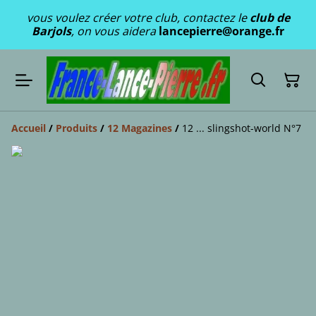
vous voulez créer votre club, contactez le
club de
Barjols
, on vous aidera
lancepierre@orange.fr
Accueil
/
Produits
/
12 Magazines
/
12 ... slingshot-world N°7