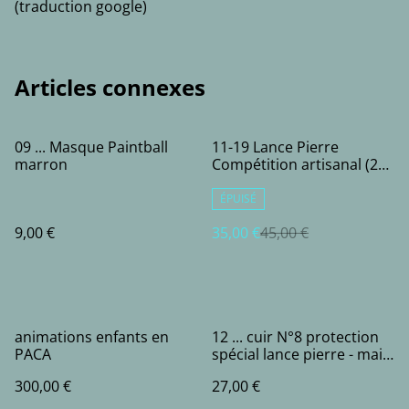
(traduction google)
Articles connexes
%
09 ... Masque Paintball
11-19 Lance Pierre
marron
Compétition artisanal (2
bandes)
ÉPUISÉ
9,00 €
35,00 €
45,00 €
animations enfants en
12 ... cuir N°8 protection
PACA
spécial lance pierre - main
gauche - T2
300,00 €
27,00 €