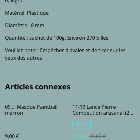
0,36g/u
Matériel: Plastique
Diamètre : 8 mm
Quantité : sachet de 100g. Environ 270 billes
Veuillez noter: Empêcher d'avaler et de tirer sur les
yeux des autres
Articles connexes
%
09 ... Masque Paintball
11-19 Lance Pierre
marron
Compétition artisanal (2
bandes)
ÉPUISÉ
9,00 €
35,00 €
45,00 €