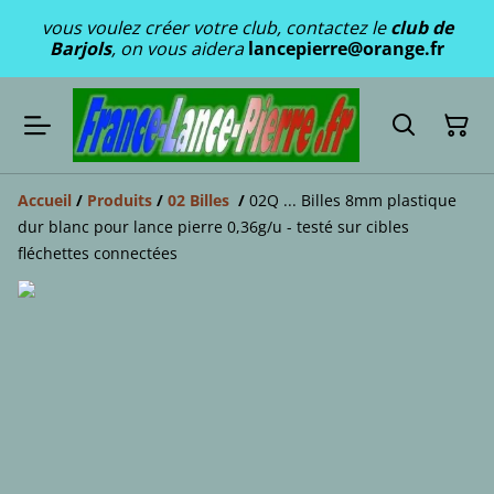
vous voulez créer votre club, contactez le
club de
Barjols
, on vous aidera
lancepierre@orange.fr
Accueil
/
Produits
/
02 Billes
/
02Q ... Billes 8mm plastique
dur blanc pour lance pierre 0,36g/u - testé sur cibles
fléchettes connectées