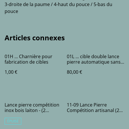
3-droite de la paume / 4-haut du pouce / 5-bas du
pouce
Articles connexes
01H ... Charnière pour
01L ... cible double lance
fabrication de cibles
pierre automatique sans
electricité
1,00 €
80,00 €
%
Lance pierre compétition
11-09 Lance Pierre
inox bois laiton - (2
Compétition artisanal (2
bandes)
bandes)
ÉPUISÉ