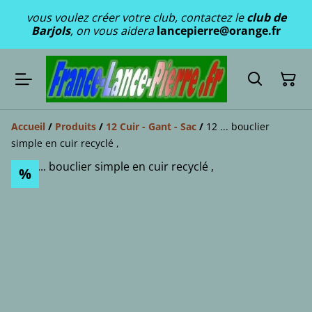
vous voulez créer votre club, contactez le
club de
Barjols
, on vous aidera
lancepierre@orange.fr
Accueil
/
Produits
/
12 Cuir - Gant - Sac
/
12 ... bouclier
simple en cuir recyclé ,
%