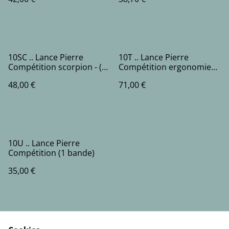
10SC .. Lance Pierre
10T .. Lance Pierre
Compétition scorpion - (1
Compétition ergonomie
bande)
tianpeng (1 bande)
48,00 €
71,00 €
10U .. Lance Pierre
Compétition (1 bande)
35,00 €
1
2