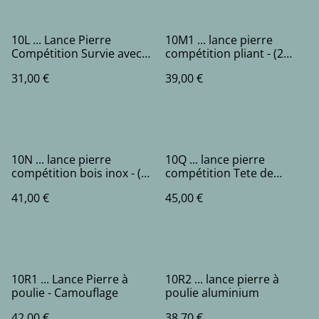
10L ... Lance Pierre
10M1 ... lance pierre
Compétition Survie avec
compétition pliant - (2
attache simple dans
bandes)
31,00 €
39,00 €
rainure - (2 bandes)
10N ... lance pierre
10Q ... lance pierre
compétition bois inox - (2
compétition Tete de
bandes)
Dragon bois inox - (2
41,00 €
45,00 €
bandes)
10R1 ... Lance Pierre à
10R2 ... lance pierre à
poulie - Camouflage
poulie aluminium
42,00 €
38,70 €