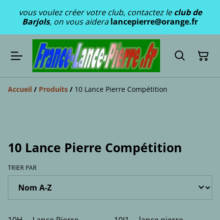
vous voulez créer votre club, contactez le
club de
Barjols
, on vous aidera
lancepierre@orange.fr
Accueil
/
Produits
/
10 Lance Pierre Compétition
10 Lance Pierre Compétition
TRIER PAR