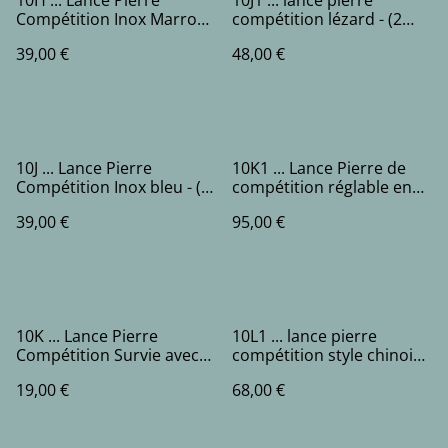
10H ... Lance Pierre
10J1 ... lance pierre
Compétition Inox Marron -
compétition lézard - (2
(2 bandes)
bandes)
39,00 €
48,00 €
10J ... Lance Pierre
10K1 ... Lance Pierre de
Compétition Inox bleu - (1
compétition réglable en
bande) viseurs niveau
acier inoxydable - (2
39,00 €
95,00 €
bandes)
10K ... Lance Pierre
10L1 ... lance pierre
Compétition Survie avec
compétition style chinois
viseur et laser - (2 bandes)
a pince circulaire - (2
19,00 €
68,00 €
bandes)